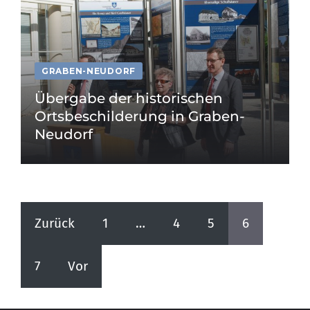
GRABEN-NEUDORF
Übergabe der historischen
Ortsbeschilderung in Graben-
Neudorf
Zurück
1
…
4
5
6
7
Vor