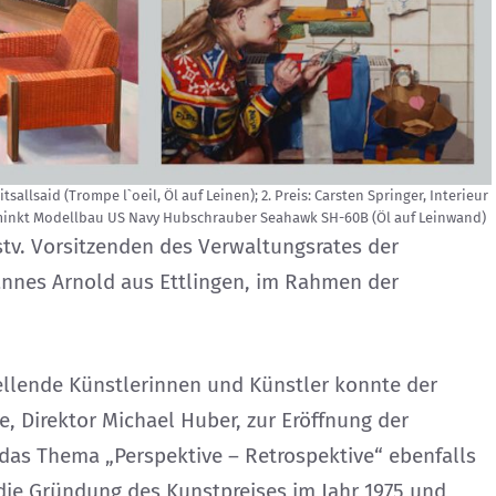
itsallsaid (Trompe l`oeil, Öl auf Leinen); 2. Preis: Carsten Springer, Interieur
 schminkt Modellbau US Navy Hubschrauber Seahawk SH-60B (Öl auf Leinwand)
stv. Vorsitzenden des Verwaltungsrates der
annes Arnold aus Ettlingen, im Rahmen der
ellende Künstlerinnen und Künstler konnte der
, Direktor Michael Huber, zur Eröffnung der
e das Thema „Perspektive – Retrospektive“ ebenfalls
die Gründung des Kunstpreises im Jahr 1975 und