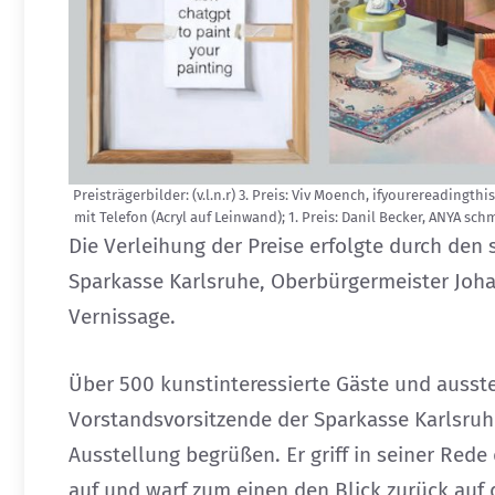
Preisträgerbilder: (v.l.n.r) 3. Preis: Viv Moench, ifyourereadingthis
mit Telefon (Acryl auf Leinwand); 1. Preis: Danil Becker, ANYA
Die Verleihung der Preise erfolgte durch den 
Sparkasse Karlsruhe, Oberbürgermeister Joh
Vernissage.
Über 500 kunstinteressierte Gäste und ausst
Vorstandsvorsitzende der Sparkasse Karlsruhe
Ausstellung begrüßen. Er griff in seiner Red
auf und warf zum einen den Blick zurück auf 