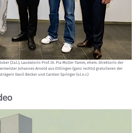
er (2.v.l.), Laudatorin Prof. Dr. Pia Müller-Tamm, ehem. Direktorin der
ermeister Johannes Arnold aus Ettlingen (ganz rechts) gratulieren der
rägern Danil Becker und Carsten Springer (v.l.n.r.)
deo