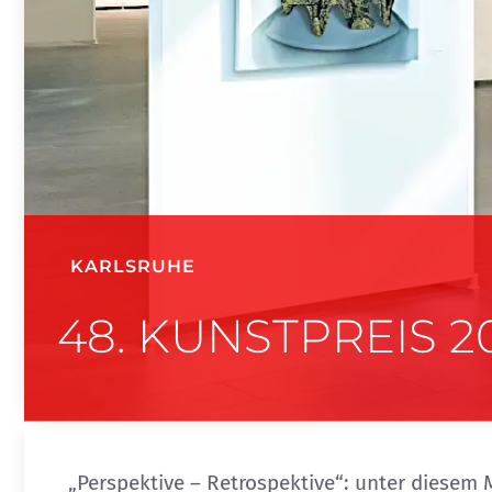
KARLSRUHE
48. KUNSTPREIS 2
„Perspektive – Retrospektive“: unter diesem M