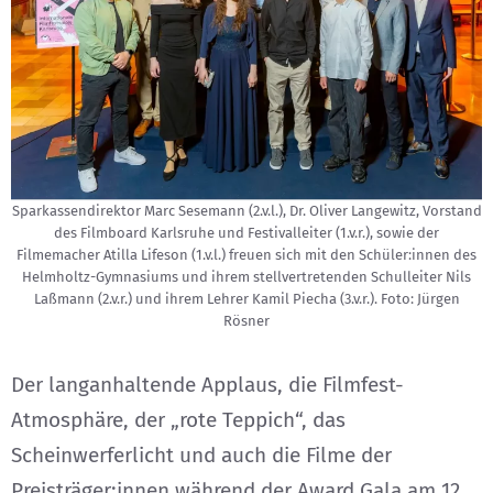
Sparkassendirektor Marc Sesemann (2.v.l.), Dr. Oliver Langewitz, Vorstand
des Filmboard Karlsruhe und Festivalleiter (1.v.r.), sowie der
Filmemacher Atilla Lifeson (1.v.l.) freuen sich mit den Schüler:innen des
Helmholtz-Gymnasiums und ihrem stellvertretenden Schulleiter Nils
Laßmann (2.v.r.) und ihrem Lehrer Kamil Piecha (3.v.r.). Foto: Jürgen
Rösner
Der langanhaltende Applaus, die Filmfest-
Atmosphäre, der „rote Teppich“, das
Scheinwerferlicht und auch die Filme der
Preisträger:innen während der Award Gala am 12.